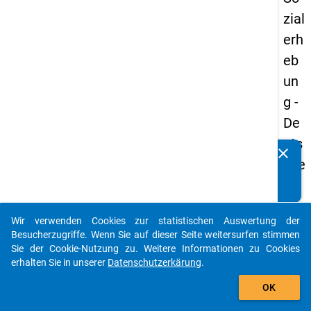
zial
erh
eb
un
g -
De
uts
clear
Kennen Sie Publikationen, die auf Basis unserer
che
Datenpakete entstanden sind? Dann teilen Sie uns diese
un
bitte mit...
d
Wir verwenden Cookies zur statistischen Auswertung der
Bil
auto_stories
Besucherzugriffe. Wenn Sie auf dieser Seite weitersurfen stimmen
du
Sie der Cookie-Nutzung zu. Weitere Informationen zu Cookies
erhalten Sie in unserer
Datenschutzerkärung
.
ngs
add_shopping_cart
inlä
OK
nd