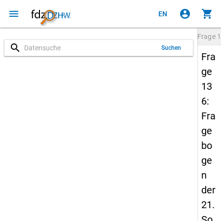
menu
account_circle
shopping_cart
EN
Frage
1
search
Suchen
Fra
ge
13
6:
Fra
ge
bo
ge
n
der
21.
So