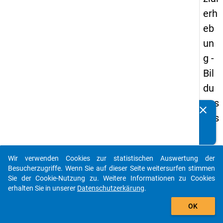
erh
eb
un
g -
Bil
du
ngs
clear
Kennen Sie Publikationen, die auf Basis unserer
aus
Datenpakete entstanden sind? Dann teilen Sie uns diese
län
bitte mit...
der
Wir verwenden Cookies zur statistischen Auswertung der
(in
auto_stories
Besucherzugriffe. Wenn Sie auf dieser Seite weitersurfen stimmen
ne
Sie der Cookie-Nutzung zu. Weitere Informationen zu Cookies
erhalten Sie in unserer
Datenschutzerkärung
.
n)
add_shopping_cart
OK
keybo
Details