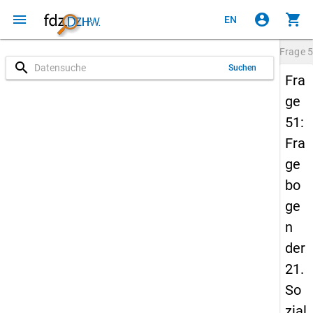
menu
account_circle
shopping_cart
EN
Frage
5
search
Suchen
Fra
ge
51:
Fra
ge
bo
ge
n
der
21.
So
zial