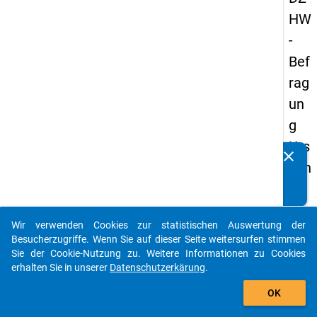
HW
-
Bef
rag
un
g
Urs
clear
Kennen Sie Publikationen, die auf Basis unserer
ach
Datenpakete entstanden sind? Dann teilen Sie uns diese
en
bitte mit...
der
Wir verwenden Cookies zur statistischen Auswertung der
Stu
auto_stories
Besucherzugriffe. Wenn Sie auf dieser Seite weitersurfen stimmen
die
Sie der Cookie-Nutzung zu. Weitere Informationen zu Cookies
erhalten Sie in unserer
Datenschutzerkärung
.
na
add_shopping_cart
ufg
OK
ab