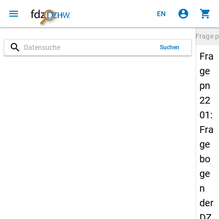
menu
account_circle
shopping_cart
EN
Frage
p
search
Suchen
Fra
ge
pn
22
01:
Fra
ge
bo
ge
n
der
DZ