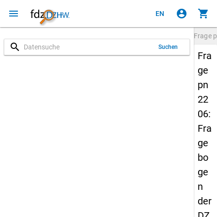
menu
account_circle
shopping_cart
EN
Frage
p
search
Suchen
Fra
ge
pn
22
06:
Fra
ge
bo
ge
n
der
DZ