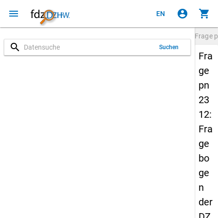
menu
account_circle
shopping_cart
EN
Frage
p
search
Suchen
Fra
ge
pn
23
12:
Fra
ge
bo
ge
n
der
DZ