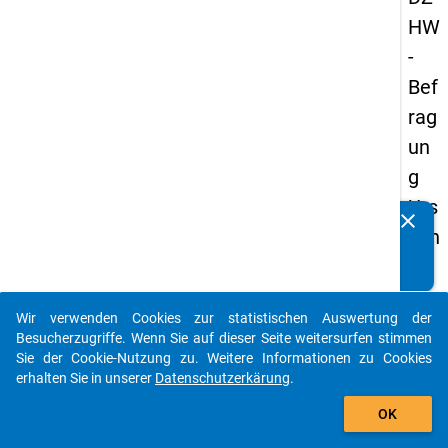
HW
-
Bef
rag
un
g
Urs
clear
Kennen Sie Publikationen, die auf Basis unserer
ach
Datenpakete entstanden sind? Dann teilen Sie uns diese
en
bitte mit...
der
Wir verwenden Cookies zur statistischen Auswertung der
Stu
auto_stories
Besucherzugriffe. Wenn Sie auf dieser Seite weitersurfen stimmen
die
Sie der Cookie-Nutzung zu. Weitere Informationen zu Cookies
erhalten Sie in unserer
Datenschutzerkärung
.
na
add_shopping_cart
ufg
OK
ab