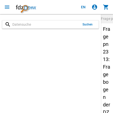
menu
account_circle
shopping_cart
EN
Frage
p
search
Suchen
Fra
ge
pn
23
13:
Fra
ge
bo
ge
n
der
DZ