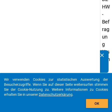
HW
-
Bef
rag
un
g
Urs
clear
Kennen Sie Publikationen, die auf Basis unserer
ach
Datenpakete entstanden sind? Dann teilen Sie uns diese
en
bitte mit...
der
Wir verwenden Cookies zur statistischen Auswertung der
Stu
auto_stories
Besucherzugriffe. Wenn Sie auf dieser Seite weitersurfen stimmen
die
Sie der Cookie-Nutzung zu. Weitere Informationen zu Cookies
erhalten Sie in unserer
Datenschutzerkärung
.
na
add_shopping_cart
ufg
OK
ab