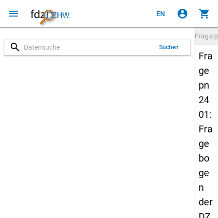
menu
account_circle
shopping_cart
EN
Frage
p
search
Suchen
Fra
ge
pn
24
01:
Fra
ge
bo
ge
n
der
DZ