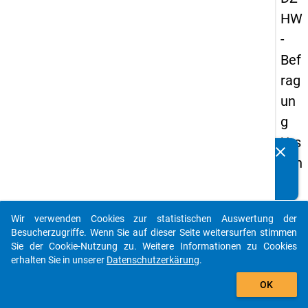
HW
-
Bef
rag
un
g
Urs
clear
Kennen Sie Publikationen, die auf Basis unserer
ach
Datenpakete entstanden sind? Dann teilen Sie uns diese
en
bitte mit...
der
Wir verwenden Cookies zur statistischen Auswertung der
Stu
auto_stories
Besucherzugriffe. Wenn Sie auf dieser Seite weitersurfen stimmen
die
Sie der Cookie-Nutzung zu. Weitere Informationen zu Cookies
erhalten Sie in unserer
Datenschutzerkärung
.
na
add_shopping_cart
ufg
OK
ab