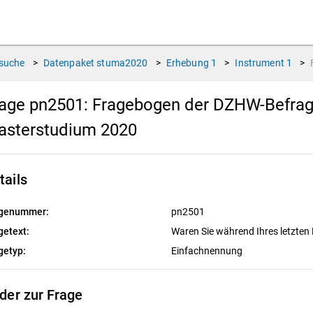
suche
>
Datenpaket
stuma2020
>
Erhebung
1
>
Instrument
1
>
age pn2501:
Fragebogen der DZHW-Befrag
asterstudium 2020
tails
genummer:
pn2501
getext:
Waren Sie während Ihres letzte
getyp:
Einfachnennung
lder zur Frage