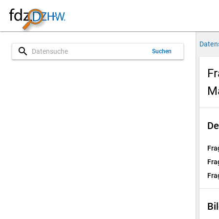
Daten
search
Suchen
Fr
M
De
Fra
Fra
Fra
Bi