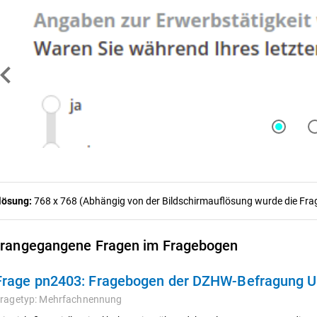
ron_left
lösung:
768 x 768 (Abhängig von der Bildschirmauflösung wurde die Frage
rangegangene Fragen im Fragebogen
Frage pn2403:
Fragebogen der DZHW-Befragung Ursac
ragetyp:
Mehrfachnennung