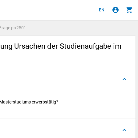
account_circle
shopping_cart
EN
Frage
pn2501
ung Ursachen der Studienaufgabe im
keyboard_arrow_up
n Masterstudiums erwerbstätig?
keyboard_arrow_up