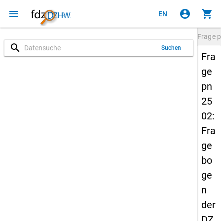
menu
account_circle
shopping_cart
EN
Frage
p
search
Suchen
Fra
ge
pn
25
02:
Fra
ge
bo
ge
n
der
DZ