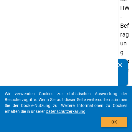
HW
-
Bef
rag
un
g
Urs
clear
Kennen Sie Publikationen, die auf Basis unserer
ach
Datenpakete entstanden sind? Dann teilen Sie uns diese
en
bitte mit...
der
Wir verwenden Cookies zur statistischen Auswertung der
Stu
auto_stories
Besucherzugriffe. Wenn Sie auf dieser Seite weitersurfen stimmen
die
Sie der Cookie-Nutzung zu. Weitere Informationen zu Cookies
erhalten Sie in unserer
Datenschutzerkärung
.
na
add_shopping_cart
ufg
OK
ab