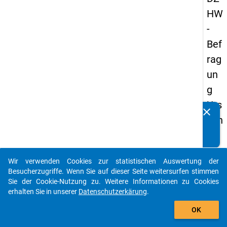
HW
-
Bef
rag
un
g
Urs
clear
Kennen Sie Publikationen, die auf Basis unserer
ach
Datenpakete entstanden sind? Dann teilen Sie uns diese
en
bitte mit...
der
Wir verwenden Cookies zur statistischen Auswertung der
Stu
auto_stories
Besucherzugriffe. Wenn Sie auf dieser Seite weitersurfen stimmen
die
Sie der Cookie-Nutzung zu. Weitere Informationen zu Cookies
erhalten Sie in unserer
Datenschutzerkärung
.
na
add_shopping_cart
ufg
OK
ab