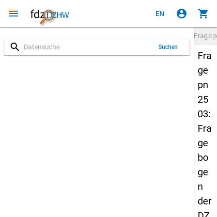
menu
account_circle
shopping_cart
EN
Frage
p
search
Suchen
Fra
ge
pn
25
03:
Fra
ge
bo
ge
n
der
DZ