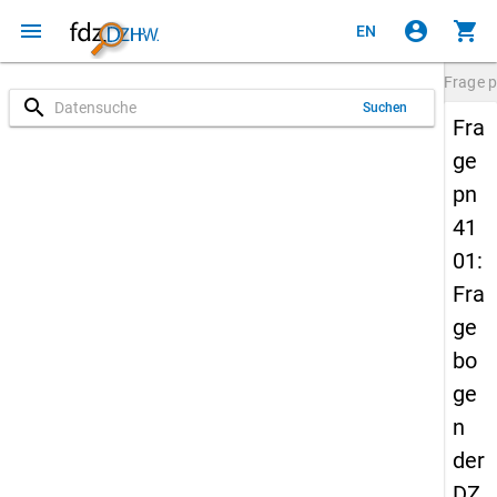
menu
account_circle
shopping_cart
EN
Frage
p
search
Suchen
Fra
ge
pn
41
01:
Fra
ge
bo
ge
n
der
DZ