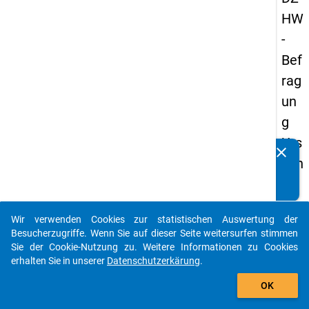
HW
-
Bef
rag
un
g
Urs
clear
Kennen Sie Publikationen, die auf Basis unserer
ach
Datenpakete entstanden sind? Dann teilen Sie uns diese
en
bitte mit...
der
Wir verwenden Cookies zur statistischen Auswertung der
Stu
auto_stories
Besucherzugriffe. Wenn Sie auf dieser Seite weitersurfen stimmen
die
Sie der Cookie-Nutzung zu. Weitere Informationen zu Cookies
erhalten Sie in unserer
Datenschutzerkärung
.
na
add_shopping_cart
ufg
OK
ab