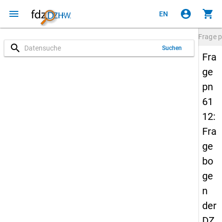
menu
account_circle
shopping_cart
EN
Frage
p
search
Suchen
Fra
ge
pn
61
12:
Fra
ge
bo
ge
n
der
DZ