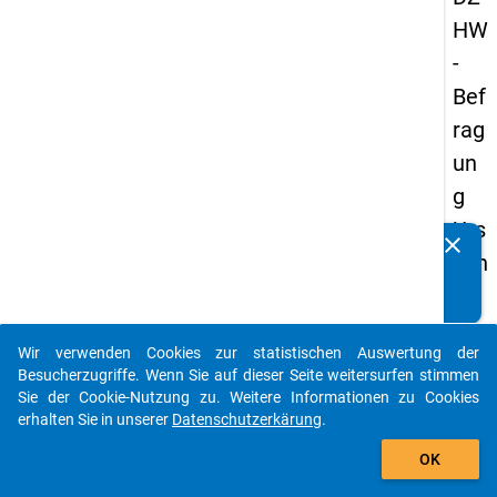
HW
-
Bef
rag
un
g
Urs
clear
Kennen Sie Publikationen, die auf Basis unserer
ach
Datenpakete entstanden sind? Dann teilen Sie uns diese
en
bitte mit...
der
Wir verwenden Cookies zur statistischen Auswertung der
Stu
auto_stories
Besucherzugriffe. Wenn Sie auf dieser Seite weitersurfen stimmen
die
Sie der Cookie-Nutzung zu. Weitere Informationen zu Cookies
erhalten Sie in unserer
Datenschutzerkärung
.
na
add_shopping_cart
ufg
OK
ab