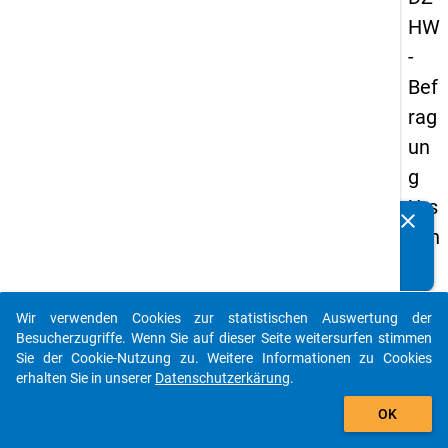
HW
-
Bef
rag
un
g
Urs
clear
Kennen Sie Publikationen, die auf Basis unserer
ach
Datenpakete entstanden sind? Dann teilen Sie uns diese
en
bitte mit...
der
Wir verwenden Cookies zur statistischen Auswertung der
Stu
auto_stories
Besucherzugriffe. Wenn Sie auf dieser Seite weitersurfen stimmen
die
Sie der Cookie-Nutzung zu. Weitere Informationen zu Cookies
erhalten Sie in unserer
Datenschutzerkärung
.
na
add_shopping_cart
ufg
OK
ab