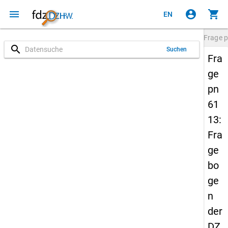
menu
account_circle
shopping_cart
EN
Frage
p
search
Suchen
Fra
ge
pn
61
13:
Fra
ge
bo
ge
n
der
DZ