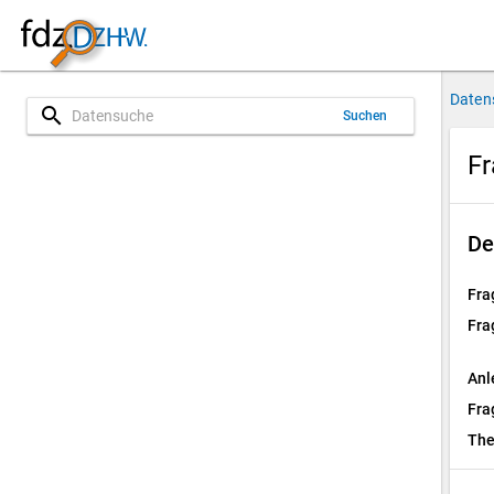
Daten
search
Suchen
Fr
De
Fra
Fra
Anl
Fra
Th