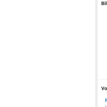
Bi
Vo
F