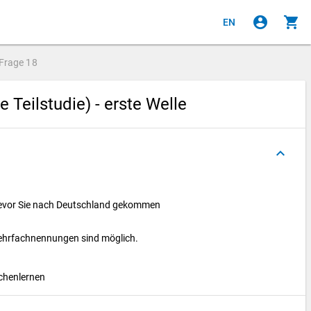
account_circle
shopping_cart
EN
Frage
18
 Teilstudie) - erste Welle
keyboard_arrow_up
 bevor Sie nach Deutschland gekommen
Mehrfachnennungen sind möglich.
achenlernen