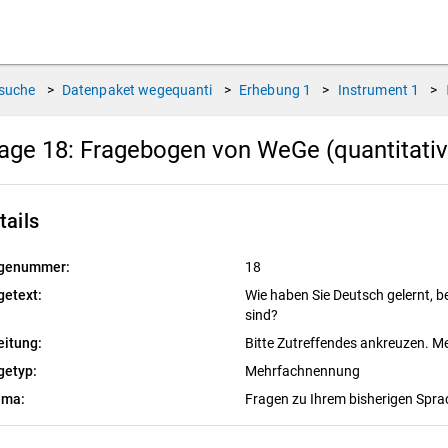
suche
>
Datenpaket
wegequanti
>
Erhebung
1
>
Instrument
1
>
age 18:
Fragebogen von WeGe (quantitative
tails
genummer:
18
getext:
Wie haben Sie Deutsch gelernt,
sind?
eitung:
Bitte Zutreffendes ankreuzen. 
getyp:
Mehrfachnennung
ema:
Fragen zu Ihrem bisherigen Spr