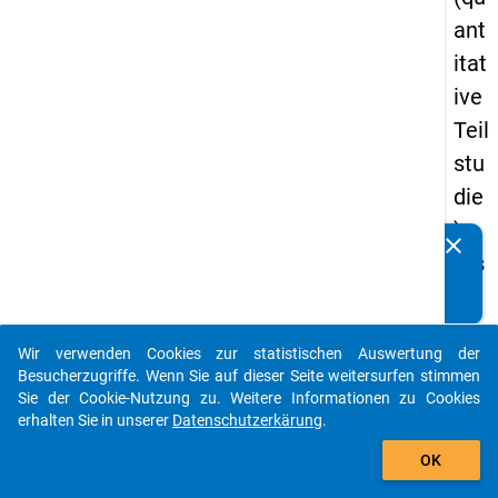
ant
itat
ive
Teil
stu
die
) -
clear
Kennen Sie Publikationen, die auf Basis unserer
ers
Datenpakete entstanden sind? Dann teilen Sie uns diese
te
bitte mit...
We
Wir verwenden Cookies zur statistischen Auswertung der
lle
auto_stories
Besucherzugriffe. Wenn Sie auf dieser Seite weitersurfen stimmen
Sie der Cookie-Nutzung zu. Weitere Informationen zu Cookies
keybo
Details
erhalten Sie in unserer
Datenschutzerkärung
.
add_shopping_cart
OK
Frage
23