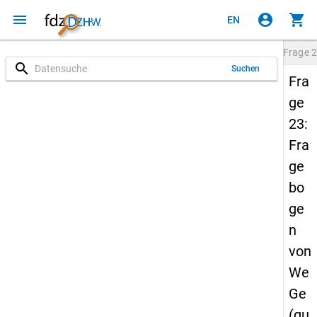
menu
account_circle
shopping_cart
EN
Frage
2
search
Suchen
Fra
ge
23:
Fra
ge
bo
ge
n
von
We
Ge
(qu