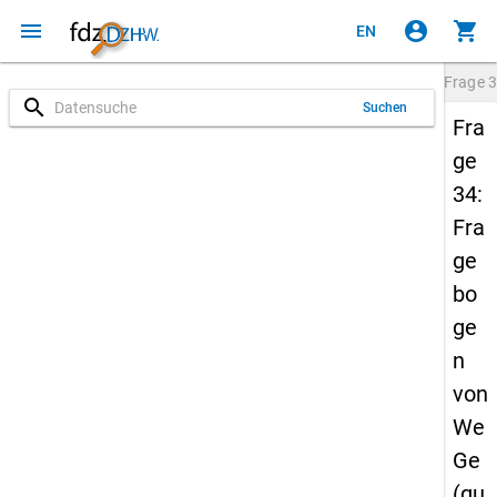
menu
account_circle
shopping_cart
EN
Frage
3
search
Suchen
Fra
ge
34:
Fra
ge
bo
ge
n
von
We
Ge
(qu