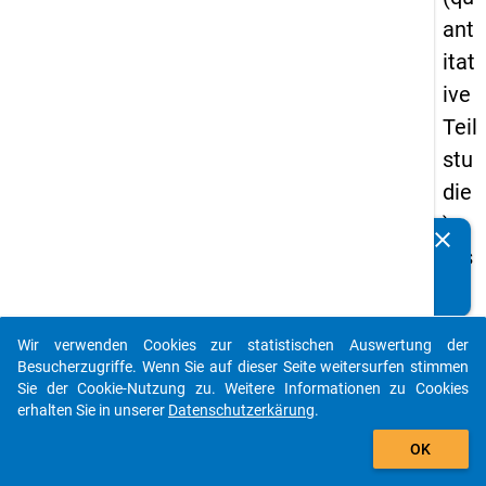
ant
itat
ive
Teil
stu
die
) -
clear
Kennen Sie Publikationen, die auf Basis unserer
ers
Datenpakete entstanden sind? Dann teilen Sie uns diese
te
bitte mit...
We
Wir verwenden Cookies zur statistischen Auswertung der
lle
auto_stories
Besucherzugriffe. Wenn Sie auf dieser Seite weitersurfen stimmen
Sie der Cookie-Nutzung zu. Weitere Informationen zu Cookies
keybo
Details
erhalten Sie in unserer
Datenschutzerkärung
.
add_shopping_cart
OK
Frage
34