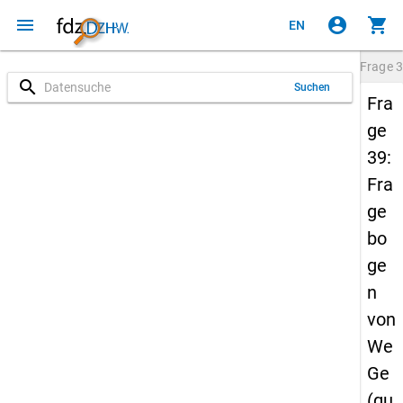
menu
account_circle
shopping_cart
EN
Frage
3
search
Suchen
Fra
ge
39:
Fra
ge
bo
ge
n
von
We
Ge
(qu