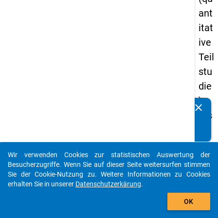
ant
itat
ive
Teil
stu
die
) -
clear
Kennen Sie Publikationen, die auf Basis unserer
ers
Datenpakete entstanden sind? Dann teilen Sie uns diese
te
bitte mit...
We
Wir verwenden Cookies zur statistischen Auswertung der
lle
auto_stories
Besucherzugriffe. Wenn Sie auf dieser Seite weitersurfen stimmen
Sie der Cookie-Nutzung zu. Weitere Informationen zu Cookies
keybo
Details
erhalten Sie in unserer
Datenschutzerkärung
.
add_shopping_cart
OK
Frage
39