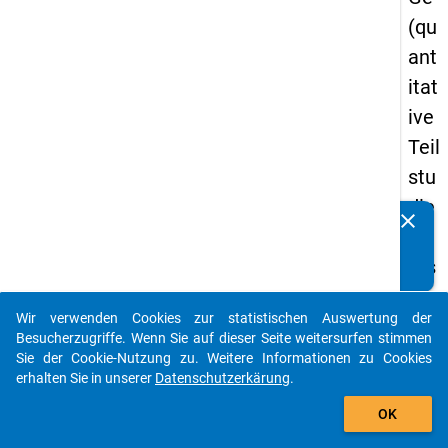
(qu
ant
itat
ive
Teil
stu
die
clear
Kennen Sie Publikationen, die auf Basis unserer
) -
Datenpakete entstanden sind? Dann teilen Sie uns diese
ers
bitte mit...
te
Wir verwenden Cookies zur statistischen Auswertung der
We
auto_stories
Besucherzugriffe. Wenn Sie auf dieser Seite weitersurfen stimmen
lle
Sie der Cookie-Nutzung zu. Weitere Informationen zu Cookies
erhalten Sie in unserer
Datenschutzerkärung
.
add_shopping_cart
keybo
Details
OK
Frage