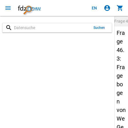
menu
account_circle
shopping_cart
EN
Frage
4
search
Suchen
Fra
ge
46.
3:
Fra
ge
bo
ge
n
von
We
Ge