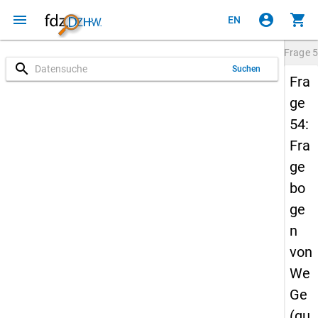
menu
account_circle
shopping_cart
EN
Frage
5
search
Suchen
Fra
ge
54:
Fra
ge
bo
ge
n
von
We
Ge
(qu