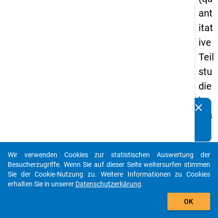
ant
itat
ive
Teil
stu
die
) -
clear
Kennen Sie Publikationen, die auf Basis unserer
ers
Datenpakete entstanden sind? Dann teilen Sie uns diese
te
bitte mit...
We
Wir verwenden Cookies zur statistischen Auswertung der
lle
auto_stories
Besucherzugriffe. Wenn Sie auf dieser Seite weitersurfen stimmen
Sie der Cookie-Nutzung zu. Weitere Informationen zu Cookies
keybo
Details
erhalten Sie in unserer
Datenschutzerkärung
.
add_shopping_cart
OK
Frage
54