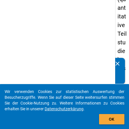
ant
itat
ive
Teil
stu
die
) -
clear
Kennen Sie Publikationen, die auf Basis unserer
ers
Datenpakete entstanden sind? Dann teilen Sie uns diese
te
bitte mit...
We
Wir verwenden Cookies zur statistischen Auswertung der
lle
auto_stories
Besucherzugriffe. Wenn Sie auf dieser Seite weitersurfen stimmen
Sie der Cookie-Nutzung zu. Weitere Informationen zu Cookies
keybo
Details
erhalten Sie in unserer
Datenschutzerkärung
.
add_shopping_cart
OK
Frage
59