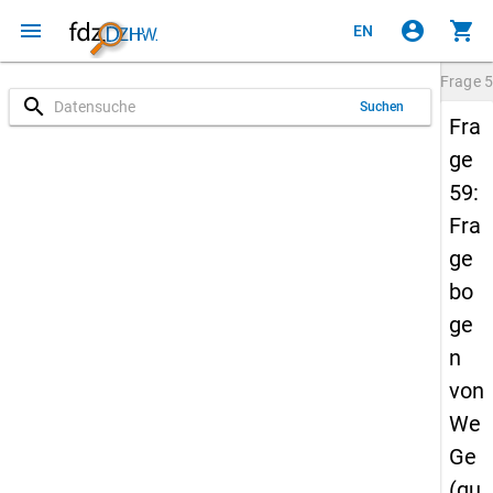
menu
account_circle
shopping_cart
EN
Frage
5
search
Suchen
Fra
ge
59:
Fra
ge
bo
ge
n
von
We
Ge
(qu