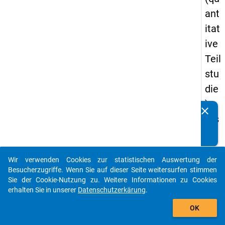
ant
itat
ive
Teil
stu
die
) -
clear
Kennen Sie Publikationen, die auf Basis unserer
ers
Datenpakete entstanden sind? Dann teilen Sie uns diese
te
bitte mit...
We
Wir verwenden Cookies zur statistischen Auswertung der
lle
auto_stories
Besucherzugriffe. Wenn Sie auf dieser Seite weitersurfen stimmen
Sie der Cookie-Nutzung zu. Weitere Informationen zu Cookies
keybo
Details
erhalten Sie in unserer
Datenschutzerkärung
.
add_shopping_cart
OK
Frage
65