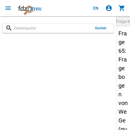
menu
account_circle
shopping_cart
EN
Frage
6
search
Suchen
Fra
ge
65:
Fra
ge
bo
ge
n
von
We
Ge
(qu