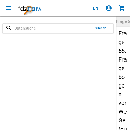
menu
account_circle
shopping_cart
EN
Frage
6
search
Suchen
Fra
ge
65:
Fra
ge
bo
ge
n
von
We
Ge
(qu