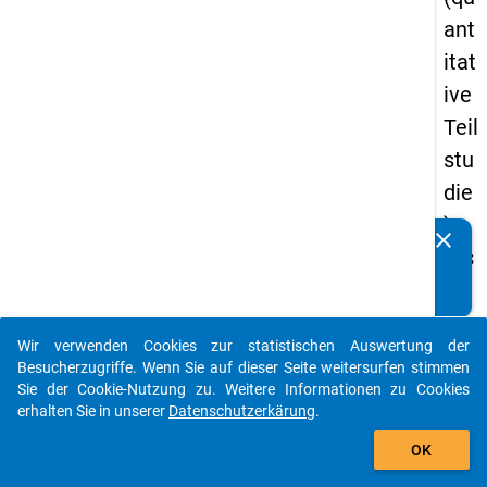
ant
itat
ive
Teil
stu
die
) -
clear
Kennen Sie Publikationen, die auf Basis unserer
ers
Datenpakete entstanden sind? Dann teilen Sie uns diese
te
bitte mit...
We
Wir verwenden Cookies zur statistischen Auswertung der
lle
auto_stories
Besucherzugriffe. Wenn Sie auf dieser Seite weitersurfen stimmen
Sie der Cookie-Nutzung zu. Weitere Informationen zu Cookies
keybo
Details
erhalten Sie in unserer
Datenschutzerkärung
.
add_shopping_cart
OK
Frage
65