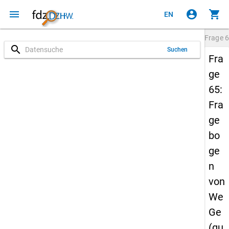
menu
account_circle
shopping_cart
EN
Frage
6
search
Suchen
Fra
ge
65:
Fra
ge
bo
ge
n
von
We
Ge
(qu