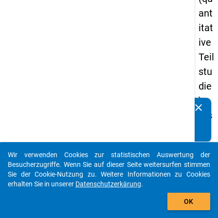
ant
itat
ive
Teil
stu
die
) -
clear
Kennen Sie Publikationen, die auf Basis unserer
ers
Datenpakete entstanden sind? Dann teilen Sie uns diese
te
bitte mit...
We
Wir verwenden Cookies zur statistischen Auswertung der
lle
auto_stories
Besucherzugriffe. Wenn Sie auf dieser Seite weitersurfen stimmen
Sie der Cookie-Nutzung zu. Weitere Informationen zu Cookies
keybo
Details
erhalten Sie in unserer
Datenschutzerkärung
.
add_shopping_cart
OK
Frage
65