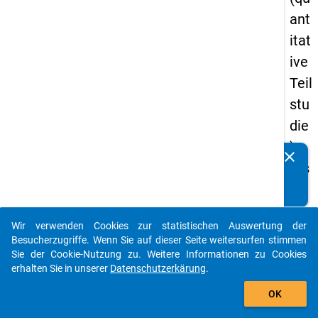
ant
itat
ive
Teil
stu
die
) -
clear
Kennen Sie Publikationen, die auf Basis unserer
ers
Datenpakete entstanden sind? Dann teilen Sie uns diese
te
bitte mit...
We
Wir verwenden Cookies zur statistischen Auswertung der
lle
auto_stories
Besucherzugriffe. Wenn Sie auf dieser Seite weitersurfen stimmen
Sie der Cookie-Nutzung zu. Weitere Informationen zu Cookies
keybo
Details
erhalten Sie in unserer
Datenschutzerkärung
.
add_shopping_cart
OK
Frage
66