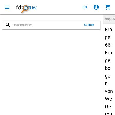
menu
account_circle
shopping_cart
EN
Frage
6
search
Suchen
Fra
ge
66:
Fra
ge
bo
ge
n
von
We
Ge
(qu