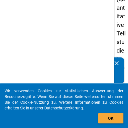
ant
itat
ive
Teil
stu
die
) -
clear
Kennen Sie Publikationen, die auf Basis unserer
ers
Datenpakete entstanden sind? Dann teilen Sie uns diese
te
bitte mit...
We
Wir verwenden Cookies zur statistischen Auswertung der
lle
auto_stories
Besucherzugriffe. Wenn Sie auf dieser Seite weitersurfen stimmen
Sie der Cookie-Nutzung zu. Weitere Informationen zu Cookies
keybo
Details
erhalten Sie in unserer
Datenschutzerkärung
.
add_shopping_cart
OK
Frage
7