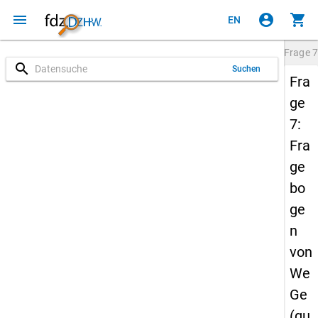
menu
account_circle
shopping_cart
EN
Frage
7
search
Suchen
Fra
ge
7:
Fra
ge
bo
ge
n
von
We
Ge
(qu