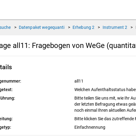
suche
>
Datenpaket
wegequanti
>
Erhebung
2
>
Instrument
2
>
age all11:
Fragebogen von WeGe (quantitati
tails
genummer:
all11
getext:
Welchen Aufenthaltsstatus haben
führung:
Bitte teilen Sie uns mit, wie Ihr A
der letzten Befragung etwas geän
noch einmal Ihren aktuellen Aufe
eitung:
Bitte klicken Sie das zutreffende 
getyp:
Einfachnennung