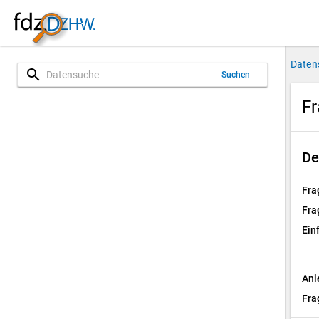
Daten
search
Suchen
Fr
De
Fra
Fra
Ein
Anl
Fra