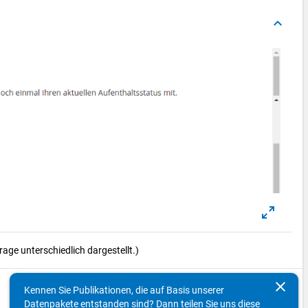
keyboard_arrow_up
ge unterschiedlich dargestellt.)
clear
Kennen Sie Publikationen, die auf Basis unserer
keyboard_arrow_up
Datenpakete entstanden sind? Dann teilen Sie uns diese