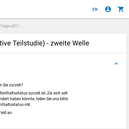
account_circle
shopping_cart
EN
Frage
all11
ve Teilstudie) - zweite Welle
keyboard_arrow_up
 Sie zurzeit?
ufenthaltsstatus zurzeit ist.,Da sich seit
dert haben könnte, teilen Sie uns bitte
nthaltsstatus mit.
Feld an.