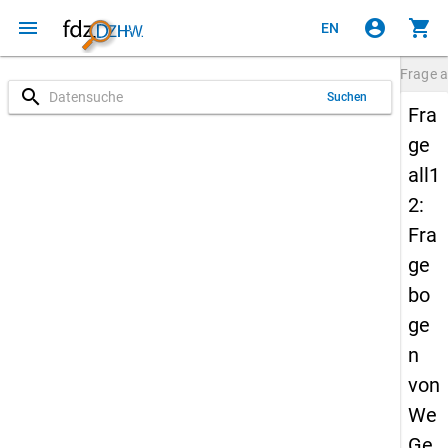
menu
account_circle
shopping_cart
EN
Frage
a
search
Suchen
Fra
ge
all1
2:
Fra
ge
bo
ge
n
von
We
Ge