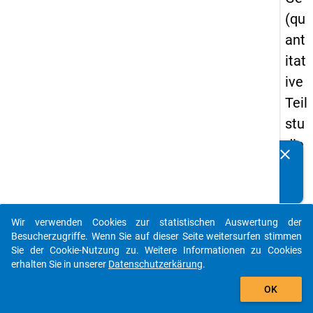
(qu
ant
itat
ive
Teil
stu
die
clear
Kennen Sie Publikationen, die auf Basis unserer
) -
Datenpakete entstanden sind? Dann teilen Sie uns diese
zw
bitte mit...
eit
Wir verwenden Cookies zur statistischen Auswertung der
e
auto_stories
Besucherzugriffe. Wenn Sie auf dieser Seite weitersurfen stimmen
We
Sie der Cookie-Nutzung zu. Weitere Informationen zu Cookies
erhalten Sie in unserer
Datenschutzerkärung
.
lle
add_shopping_cart
OK
keybo
Details