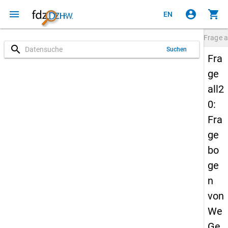
menu
account_circle
shopping_cart
EN
Frage
a
search
Suchen
Fra
ge
all2
0:
Fra
ge
bo
ge
n
von
We
Ge