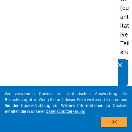
(qu
ant
itat
ive
Teil
stu
die
clear
Kennen Sie Publikationen, die auf Basis unserer
) -
Datenpakete entstanden sind? Dann teilen Sie uns diese
zw
bitte mit...
eit
Wir verwenden Cookies zur statistischen Auswertung der
e
auto_stories
Besucherzugriffe. Wenn Sie auf dieser Seite weitersurfen stimmen
We
Sie der Cookie-Nutzung zu. Weitere Informationen zu Cookies
erhalten Sie in unserer
Datenschutzerkärung
.
lle
add_shopping_cart
OK
keybo
Details