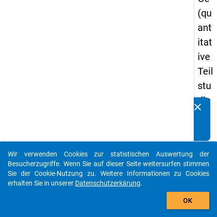
(qu
ant
itat
ive
Teil
stu
die
clear
Kennen Sie Publikationen, die auf Basis unserer
) -
Datenpakete entstanden sind? Dann teilen Sie uns diese
zw
bitte mit...
eit
Wir verwenden Cookies zur statistischen Auswertung der
e
auto_stories
Besucherzugriffe. Wenn Sie auf dieser Seite weitersurfen stimmen
We
Sie der Cookie-Nutzung zu. Weitere Informationen zu Cookies
erhalten Sie in unserer
Datenschutzerkärung
.
lle
add_shopping_cart
OK
keybo
Details