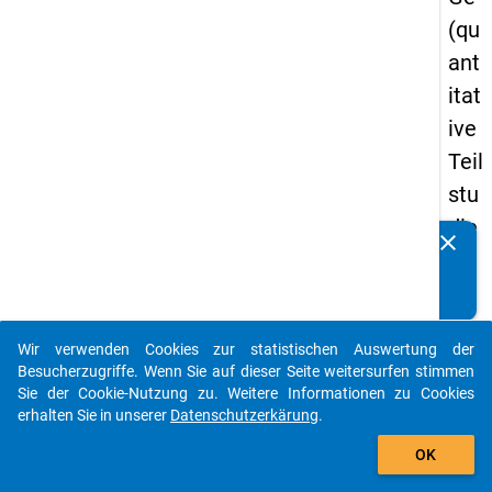
(qu
ant
itat
ive
Teil
stu
die
clear
Kennen Sie Publikationen, die auf Basis unserer
) -
Datenpakete entstanden sind? Dann teilen Sie uns diese
zw
bitte mit...
eit
Wir verwenden Cookies zur statistischen Auswertung der
e
auto_stories
Besucherzugriffe. Wenn Sie auf dieser Seite weitersurfen stimmen
We
Sie der Cookie-Nutzung zu. Weitere Informationen zu Cookies
erhalten Sie in unserer
Datenschutzerkärung
.
lle
add_shopping_cart
OK
keybo
Details