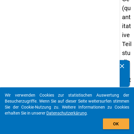
(qu
ant
itat
ive
Teil
stu
die
clear
Kennen Sie Publikationen, die auf Basis unserer
) -
Datenpakete entstanden sind? Dann teilen Sie uns diese
drit
bitte mit...
te
Wir verwenden Cookies zur statistischen Auswertung der
We
auto_stories
Besucherzugriffe. Wenn Sie auf dieser Seite weitersurfen stimmen
lle
Sie der Cookie-Nutzung zu. Weitere Informationen zu Cookies
erhalten Sie in unserer
Datenschutzerkärung
.
add_shopping_cart
keybo
Details
OK
Frage