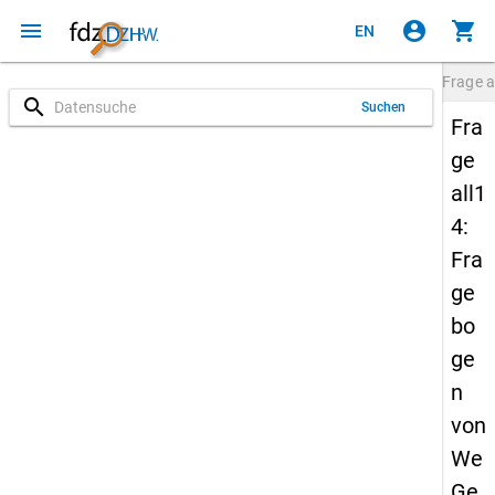
menu
account_circle
shopping_cart
EN
Frage
a
search
Suchen
Fra
ge
all1
4:
Fra
ge
bo
ge
n
von
We
Ge