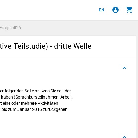
account_circle
shopping_cart
EN
Frage
all26
ve Teilstudie) - dritte Welle
keyboard_arrow_up
er folgenden Seite an, was Sie seit der
haben (Sprachkursteilnahmen, Arbeit,
t eine oder mehrere Aktivitäten
it bis zum Januar 2016 zurückgehen.
keyboard_arrow_up