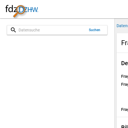
Daten
search
Suchen
Fr
De
Fra
Fra
Fra
Bi