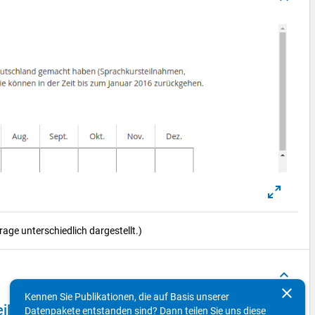
ge unterschiedlich dargestellt.)
keyboard_arrow_up
clear
Kennen Sie Publikationen, die auf Basis unserer
lstudie) - dritte Welle
Datenpakete entstanden sind? Dann teilen Sie uns diese