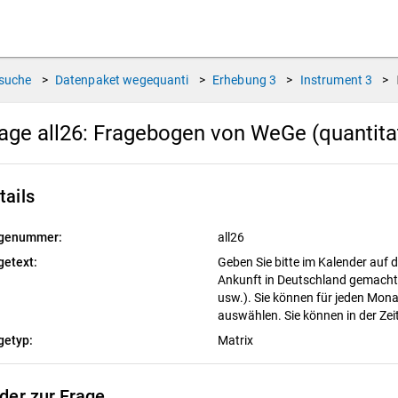
suche
>
Datenpaket
wegequanti
>
Erhebung
3
>
Instrument
3
>
age all26:
Fragebogen von WeGe (quantitati
tails
genummer:
all26
getext:
Geben Sie bitte im Kalender auf d
Ankunft in Deutschland gemacht 
usw.). Sie können für jeden Mona
auswählen. Sie können in der Ze
getyp:
Matrix
lder zur Frage