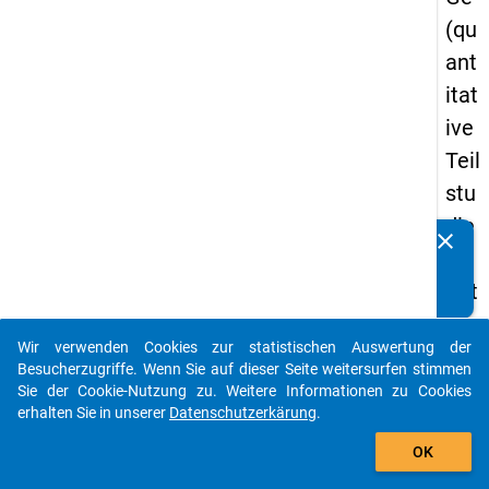
(qu
ant
itat
ive
Teil
stu
die
clear
Kennen Sie Publikationen, die auf Basis unserer
) -
Datenpakete entstanden sind? Dann teilen Sie uns diese
drit
bitte mit...
te
Wir verwenden Cookies zur statistischen Auswertung der
We
auto_stories
Besucherzugriffe. Wenn Sie auf dieser Seite weitersurfen stimmen
lle
Sie der Cookie-Nutzung zu. Weitere Informationen zu Cookies
erhalten Sie in unserer
Datenschutzerkärung
.
add_shopping_cart
keybo
Details
OK
Frage