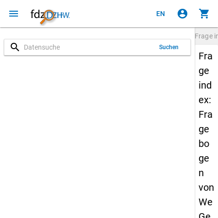
menu
account_circle
shopping_cart
EN
Frage
i
search
Suchen
Fra
ge
ind
ex:
Fra
ge
bo
ge
n
von
We
Ge