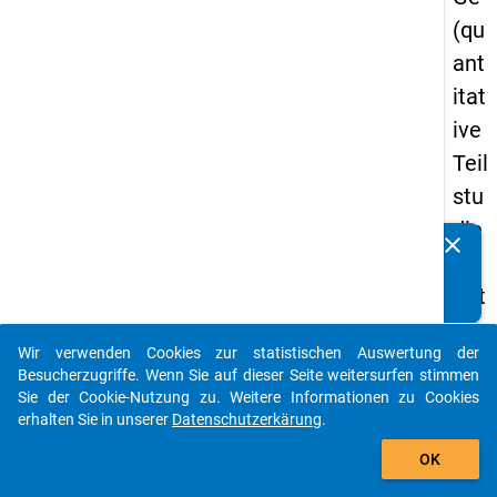
(qu
ant
itat
ive
Teil
stu
die
clear
Kennen Sie Publikationen, die auf Basis unserer
) -
Datenpakete entstanden sind? Dann teilen Sie uns diese
drit
bitte mit...
te
Wir verwenden Cookies zur statistischen Auswertung der
We
auto_stories
Besucherzugriffe. Wenn Sie auf dieser Seite weitersurfen stimmen
lle
Sie der Cookie-Nutzung zu. Weitere Informationen zu Cookies
erhalten Sie in unserer
Datenschutzerkärung
.
add_shopping_cart
keybo
Details
OK
Frage