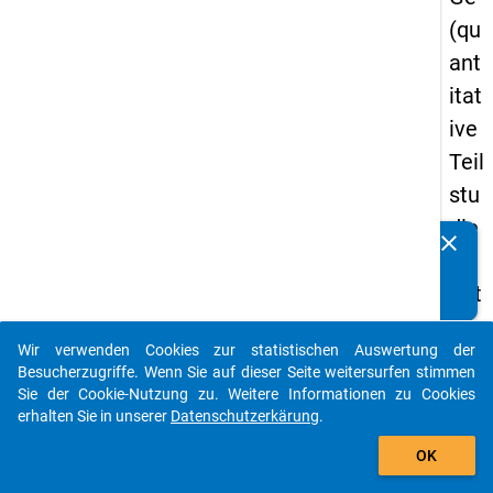
(qu
ant
itat
ive
Teil
stu
die
clear
Kennen Sie Publikationen, die auf Basis unserer
) -
Datenpakete entstanden sind? Dann teilen Sie uns diese
drit
bitte mit...
te
Wir verwenden Cookies zur statistischen Auswertung der
We
auto_stories
Besucherzugriffe. Wenn Sie auf dieser Seite weitersurfen stimmen
lle
Sie der Cookie-Nutzung zu. Weitere Informationen zu Cookies
erhalten Sie in unserer
Datenschutzerkärung
.
add_shopping_cart
keybo
Details
OK
Frage