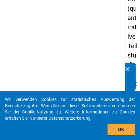
(qu
ant
itat
ive
Teil
stu
die
clear
Kennen Sie Publikationen, die auf Basis unserer
) -
Datenpakete entstanden sind? Dann teilen Sie uns diese
drit
bitte mit...
te
Wir verwenden Cookies zur statistischen Auswertung der
We
auto_stories
Besucherzugriffe. Wenn Sie auf dieser Seite weitersurfen stimmen
lle
Sie der Cookie-Nutzung zu. Weitere Informationen zu Cookies
erhalten Sie in unserer
Datenschutzerkärung
.
add_shopping_cart
keybo
Details
OK
Frage