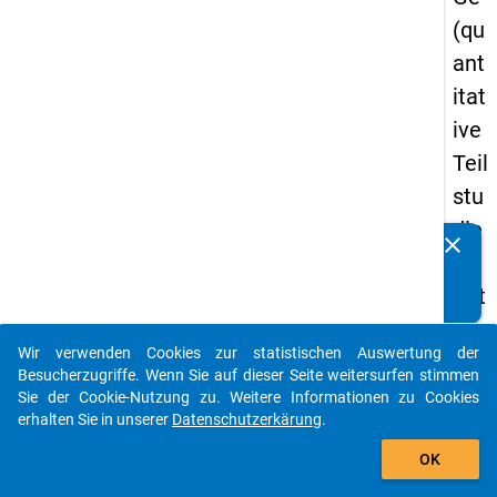
(qu
ant
itat
ive
Teil
stu
die
clear
Kennen Sie Publikationen, die auf Basis unserer
) -
Datenpakete entstanden sind? Dann teilen Sie uns diese
drit
bitte mit...
te
Wir verwenden Cookies zur statistischen Auswertung der
We
auto_stories
Besucherzugriffe. Wenn Sie auf dieser Seite weitersurfen stimmen
lle
Sie der Cookie-Nutzung zu. Weitere Informationen zu Cookies
erhalten Sie in unserer
Datenschutzerkärung
.
add_shopping_cart
keybo
Details
OK
Frage