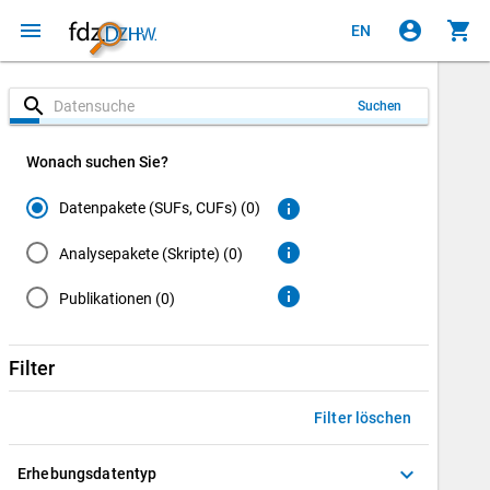
menu
account_circle
shopping_cart
EN
search
Suchen
Wonach suchen Sie?
info
Datenpakete (SUFs, CUFs) (0)
info
Analysepakete (Skripte) (0)
info
Publikationen (0)
Filter
Filter löschen
keyboard_arrow_down
Erhebungsdatentyp