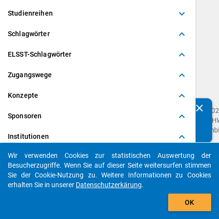
keyboard_arrow_down
Studienreihen
keyboard_arrow_up
Schlagwörter
keyboard_arrow_up
ELSST-Schlagwörter
keyboard_arrow_up
Zugangswege
keyboard_arrow_up
Konzepte
clear
202
Kennen Sie Publikationen, die auf Basis unserer
keyboard_arrow_up
Sponsoren
DZH
Datenpakete entstanden sind? Dann teilen Sie uns diese
Gmb
bitte mit...
keyboard_arrow_up
Institutionen
Wir verwenden Cookies zur statistischen Auswertung der
Imp
auto_stories
Besucherzugriffe. Wenn Sie auf dieser Seite weitersurfen stimmen
Dat
Sie der Cookie-Nutzung zu. Weitere Informationen zu Cookies
Dat
erhalten Sie in unserer
Datenschutzerkärung
.
Fee
filter_alt
gebe
OK
Dok