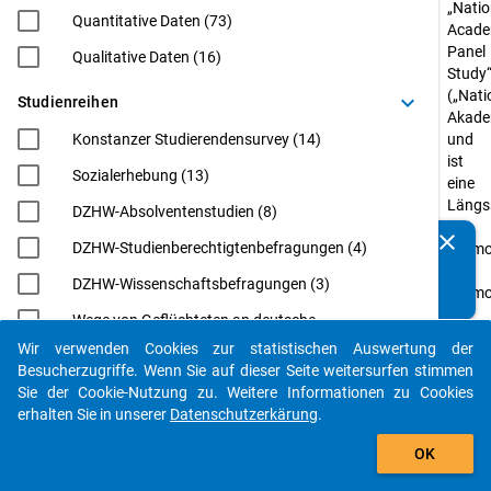
„Natio
Quantitative Daten (73)
Acade
Panel
Qualitative Daten (16)
Study
(„Nati
keyboard_arrow_down
Studienreihen
Akade
Konstanzer Studierendensurvey (14)
und
ist
Sozialerhebung (13)
eine
Längss
DZHW-Absolventenstudien (8)
zu
clear
DZHW-Studienberechtigtenbefragungen (4)
Kennen Sie Publikationen, die auf Basis unserer
Promo
Datenpakete entstanden sind? Dann teilen Sie uns diese
und
DZHW-Wissenschaftsbefragungen (3)
bitte mit...
Promo
in
Wege von Geflüchteten an deutsche
Deuts
Hochschulen (WeGe) (3)
Wir verwenden Cookies zur statistischen Auswertung der
die
auto_stories
Besucherzugriffe. Wenn Sie auf dieser Seite weitersurfen stimmen
EUROGRADUATE (2)
bis
Sie der Cookie-Nutzung zu. Weitere Informationen zu Cookies
einsch
Eurostudent (2)
erhalten Sie in unserer
Datenschutzerkärung
.
2024
filter_alt
Internationale Wissenschaftler*innen an
vom
OK
deutschen Hochschulen: Von der Postdoc-
Bunde
Phase zur Professur (InWiDeHo). Eine
für