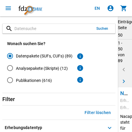
menu
account_circle
shopping_cart
EN
Einträg
search
Seite
Suchen
50
1 -
Wonach suchen Sie?
50
von
info
Datenpakete (SUFs, CUFs) (89)
89
info
Analysepakete (Skripte) (12)
keyboard_arrow_left
info
keyboard_arrow_right
Publikationen (616)
National Academics Panel Study (Nacaps) 2020
Filter
Erhebungszeitraum: 22.02.2021 - 20.04.2022
Erhebungsdatentyp: Quantitative Daten
Filter löschen
Nacap
steht
keyboard_arrow_down
Erhebungsdatentyp
für