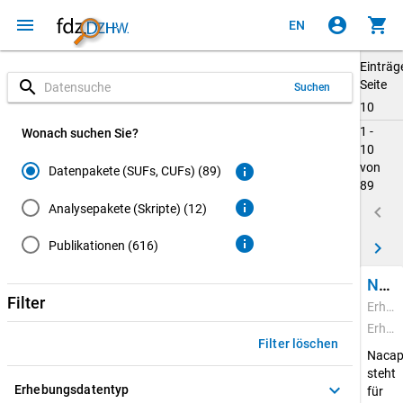
menu
account_circle
shopping_cart
EN
Einträg
search
Seite
Suchen
10
1 -
Wonach suchen Sie?
10
von
info
Datenpakete (SUFs, CUFs) (89)
89
info
Analysepakete (Skripte) (12)
keyboard_arrow_left
info
keyboard_arrow_right
Publikationen (616)
National Academics Panel Study (Nacaps) 2020
Filter
Erhebungszeitraum: 22.02.2021 - 20.04.2022
Erhebungsdatentyp: Quantitative Daten
Filter löschen
Nacap
steht
keyboard_arrow_down
Erhebungsdatentyp
für