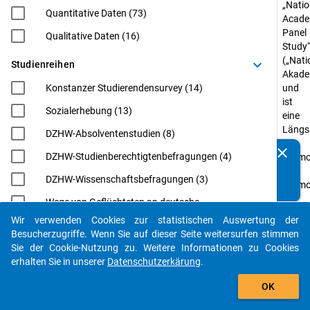
„Natio
Quantitative Daten (73)
Acade
Panel
Qualitative Daten (16)
Study
(„Nati
keyboard_arrow_down
Studienreihen
Akade
Konstanzer Studierendensurvey (14)
und
ist
Sozialerhebung (13)
eine
Längss
DZHW-Absolventenstudien (8)
zu
clear
DZHW-Studienberechtigtenbefragungen (4)
Kennen Sie Publikationen, die auf Basis unserer
Promo
Datenpakete entstanden sind? Dann teilen Sie uns diese
und
DZHW-Wissenschaftsbefragungen (3)
bitte mit...
Promo
in
Wege von Geflüchteten an deutsche
Deuts
Hochschulen (WeGe) (3)
Wir verwenden Cookies zur statistischen Auswertung der
die
auto_stories
Besucherzugriffe. Wenn Sie auf dieser Seite weitersurfen stimmen
EUROGRADUATE (2)
bis
Sie der Cookie-Nutzung zu. Weitere Informationen zu Cookies
einsch
Eurostudent (2)
erhalten Sie in unserer
Datenschutzerkärung
.
2024
filter_alt
Internationale Wissenschaftler*innen an
vom
OK
deutschen Hochschulen: Von der Postdoc-
Bunde
Phase zur Professur (InWiDeHo). Eine
für