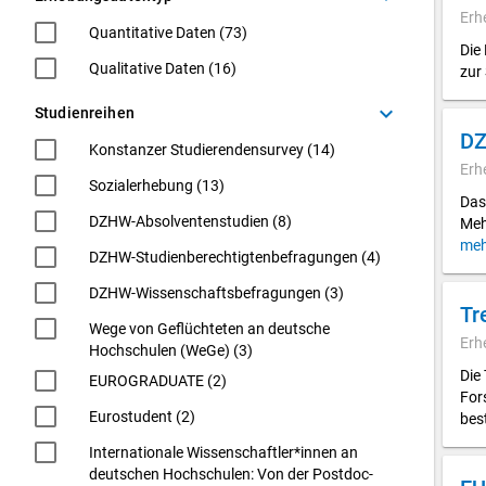
Erh
Quantitative Daten (73)
Die
Qualitative Daten (16)
zur
keyboard_arrow_down
Studienreihen
DZ
Konstanzer Studierendensurvey (14)
Erh
Sozialerhebung (13)
Das
DZHW-Absolventenstudien (8)
Meh
meh
DZHW-Studienberechtigtenbefragungen (4)
DZHW-Wissenschaftsbefragungen (3)
Tr
Wege von Geflüchteten an deutsche
Erh
Hochschulen (WeGe) (3)
Die
EUROGRADUATE (2)
For
Eurostudent (2)
bes
Internationale Wissenschaftler*innen an
deutschen Hochschulen: Von der Postdoc-