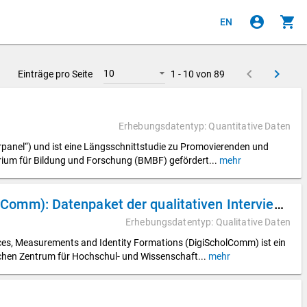
account_circle
shopping_cart
EN
keyboard_arrow_left
keyboard_arrow_right
10
Einträge pro Seite
1 - 10 von 89
Erhebungsdatentyp: Quantitative Daten
panel“) und ist eine Längsschnittstudie zu Promovierenden und
erium für Bildung und Forschung (BMBF) gefördert
...
mehr
Digitalization of Scholarly Communication (DigiScholComm): Datenpaket der qualitativen Interviewdaten des DZHW-Teilprojekts Digital Visibilities in Appointment Procedures (DigiVisib)
Erhebungsdatentyp: Qualitative Daten
ices, Measurements and Identity Formations (DigiScholComm) ist ein
chen Zentrum für Hochschul- und Wissenschaft
...
mehr