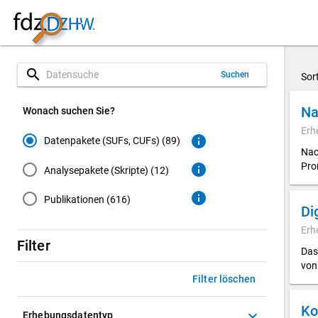
search
Suchen
Sor
Na
Wonach suchen Sie?
Erh
info
Datenpakete (SUFs, CUFs) (89)
Nac
Pro
info
Analysepakete (Skripte) (12)
info
Publikationen (616)
Erh
Filter
Das
von
Filter löschen
Ko
keyboard_arrow_down
Erhebungsdatentyp