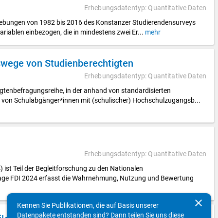
Erhebungsdatentyp: Quantitative Daten
rhebungen von 1982 bis 2016 des Konstanzer Studierendensurveys
ariablen einbezogen, die in mindestens zwei Er
...
mehr
swege von Studienberechtigten
Erhebungsdatentyp: Quantitative Daten
gtenbefragungsreihe, in der anhand von standardisierten
von Schulabgänger*innen mit (schulischer) Hochschulzugangsb
...
4
Erhebungsdatentyp: Quantitative Daten
st Teil der Begleitforschung zu den Nationalen
rage FDI 2024 erfasst die Wahrnehmung, Nutzung und Bewertung
clear
Kennen Sie Publikationen, die auf Basis unserer
Datenpakete entstanden sind? Dann teilen Sie uns diese