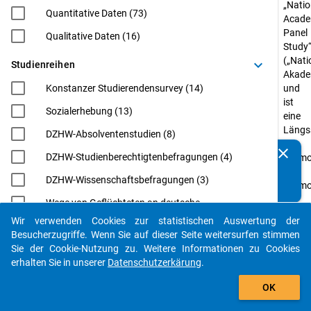
„Natio
Quantitative Daten (73)
Acade
Panel
Qualitative Daten (16)
Study
(„Nati
keyboard_arrow_down
Studienreihen
Akade
Konstanzer Studierendensurvey (14)
und
ist
Sozialerhebung (13)
eine
Längss
DZHW-Absolventenstudien (8)
zu
clear
DZHW-Studienberechtigtenbefragungen (4)
Kennen Sie Publikationen, die auf Basis unserer
Promo
Datenpakete entstanden sind? Dann teilen Sie uns diese
und
DZHW-Wissenschaftsbefragungen (3)
bitte mit...
Promo
in
Wege von Geflüchteten an deutsche
Deuts
Hochschulen (WeGe) (3)
Wir verwenden Cookies zur statistischen Auswertung der
die
auto_stories
Besucherzugriffe. Wenn Sie auf dieser Seite weitersurfen stimmen
EUROGRADUATE (2)
bis
Sie der Cookie-Nutzung zu. Weitere Informationen zu Cookies
einsch
Eurostudent (2)
erhalten Sie in unserer
Datenschutzerkärung
.
2024
filter_alt
Internationale Wissenschaftler*innen an
vom
OK
deutschen Hochschulen: Von der Postdoc-
Bunde
Phase zur Professur (InWiDeHo). Eine
für