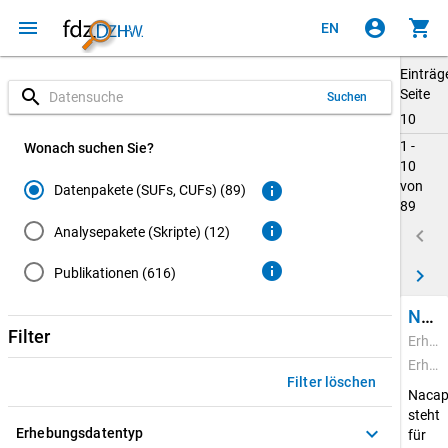
menu
account_circle
shopping_cart
EN
Einträg
search
Seite
Suchen
10
1 -
Wonach suchen Sie?
10
von
info
Datenpakete (SUFs, CUFs) (89)
89
info
Analysepakete (Skripte) (12)
keyboard_arrow_left
info
keyboard_arrow_right
Publikationen (616)
National Academics Panel Study (Nacaps) 2020
Filter
Erhebungszeitraum: 22.02.2021 - 20.04.2022
Erhebungsdatentyp: Quantitative Daten
Filter löschen
Nacap
steht
keyboard_arrow_down
Erhebungsdatentyp
für