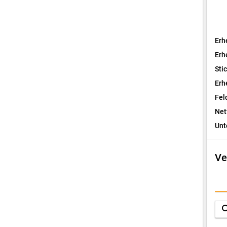
Erh
Erh
Sti
Erh
Fel
Net
Unt
Ve
I
F
sea