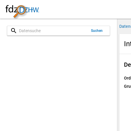
Daten
search
Suchen
In
De
Ord
Gru