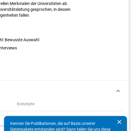
ellen Merkmalen der Universitäten ab.
iversitätsleitung gesprochen, in dessen
enheiten fallen.
ahl: Bewusste Auswahl
interviews
keyboard_arrow_up
Konzepte
clear
Suchen
Kennen Sie Publikationen, die auf Basis unserer
Datenpakete entstanden sind? Dann teilen Sie uns diese