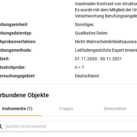
maximalen Kontrast von struktur
Es wurde mit dem Mitglied der Un
Verantwortung Berufungsangeleg
ebungseinheit:
Sonstiges
ebungsdatentyp:
Qualitative Daten
chprobenverfahren:
Nicht-Wahrscheinlichkeitsausw
ebungsmethode:
Leitfadengestützte Expert:innen
dzeit:
01.11.2020 - 30.11.2021
tostichprobe:
n = 7
ersuchungsgebiet:
Deutschland
rbundene Objekte
nstrumente (1)
Instrumente (1)
Fragen
Datensätze
ragen
rch