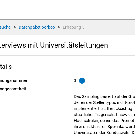
suche
>
Datenpaket
berbeo
>
Erhebung
3
terviews mit Universitätsleitungen
tails
info
nungsnummer:
3
ndgesamtheit:
Das Sampling basiert auf der Gr
denen der Stellentypus nicht-pr
implementiert ist. Berücksichtigt
staatlicher Trägerschaft sowie mi
Hochschulen, denen das Promotio
ihrer strukturellen Spezifika wur
Universitäten der Bundeswehr. Di