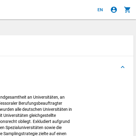
account_circle
shopping_cart
EN
keyboard_arrow_up
undgesamtheit an Universitäten, an
ofessoraler Berufungsbeauftragter
 wurden alle deutschen Universitäten in
t Universitäten gleichgestellte
nsrecht obliegt. Exkludiert aufgrund
den Spezialuniversitäten sowie die
e Samplingstrategie zielte auf einen