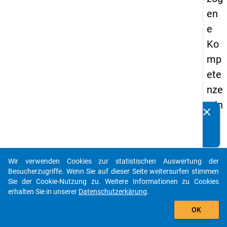
en
e
Ko
mp
ete
nze
n in
clear
Kennen Sie Publikationen, die auf Basis unserer
pä
Datenpakete entstanden sind? Dann teilen Sie uns diese
da
bitte mit...
go
Wir verwenden Cookies zur statistischen Auswertung der
gis
auto_stories
Besucherzugriffe. Wenn Sie auf dieser Seite weitersurfen stimmen
che
Sie der Cookie-Nutzung zu. Weitere Informationen zu Cookies
erhalten Sie in unserer
Datenschutzerkärung
.
n
add_shopping_cart
Ha
OK
ndl