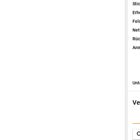
Sti
Erh
Fel
Net
Rüc
Anm
Unt
Ve
I
F
sea