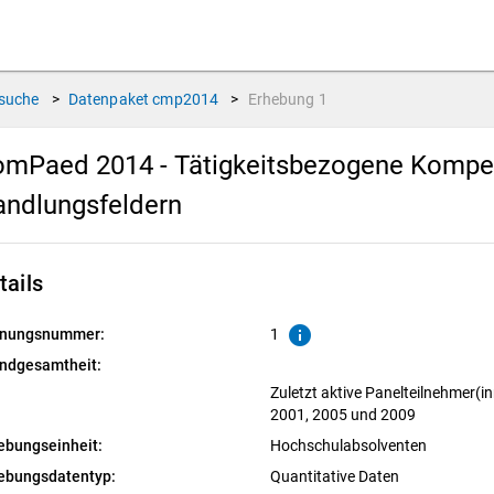
suche
>
Datenpaket
cmp2014
>
Erhebung
1
mPaed 2014 - Tätigkeitsbezogene Kompe
andlungsfeldern
tails
info
nungsnummer:
1
ndgesamtheit:
Zuletzt aktive Panelteilnehmer(
2001, 2005 und 2009
ebungseinheit:
Hochschulabsolventen
ebungsdatentyp:
Quantitative Daten