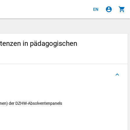
account_circle
shopping_cart
EN
tenzen in pädagogischen
keyboard_arrow_up
innen) der DZHW-Absolventenpanels