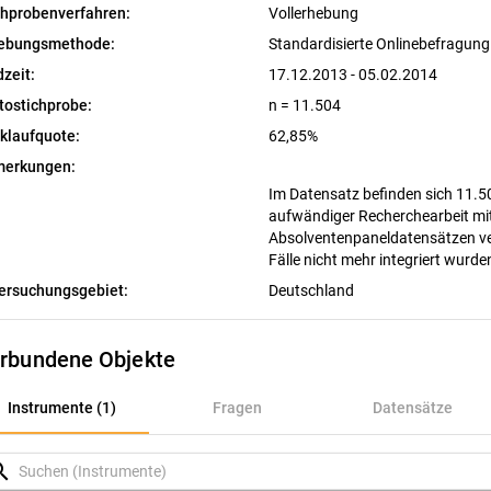
chprobenverfahren:
Vollerhebung
ebungsmethode:
Standardisierte Onlinebefragun
dzeit:
17.12.2013 - 05.02.2014
tostichprobe:
n = 11.504
klaufquote:
62,85%
erkungen:
Im Datensatz befinden sich 11.502
aufwändiger Recherchearbeit mi
Absolventenpaneldatensätzen ve
Fälle nicht mehr integriert wurde
ersuchungsgebiet:
Deutschland
rbundene Objekte
nstrumente (1)
Instrumente (1)
Fragen
Datensätze
ragen
rch