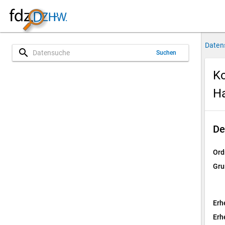
Daten
search
Suchen
Ko
H
De
Ord
Gru
Erh
Erh