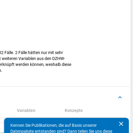
g
 Fälle. 2 Fälle hätten nur mit sehr
t weiteren Variablen aus den DZHW-
rknüpft werden können, weshalb diese
n.
keyboard_arrow_up
Variablen
Konzepte
clear
Kennen Sie Publikationen, die auf Basis unserer
Suchen
Datenpakete entstanden sind? Dann teilen Sie uns diese