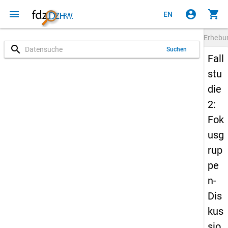
menu
account_circle
shopping_cart
EN
Erheb
search
Suchen
Fall
stu
die
2:
Fok
usg
rup
pe
n-
Dis
kus
sio