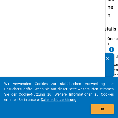
ne
n
keybo
Details
Ordnu
1
info
Grund
clear
Kennen Sie Publikationen, die auf Basis unserer
Perso
Datenpakete entstanden sind? Dann teilen Sie uns diese
heter
bitte mit...
Univer
Unter
Wir verwenden Cookies zur statistischen Auswertung der
Verbü
auto_stories
Besucherzugriffe. Wenn Sie auf dieser Seite weitersurfen stimmen
versc
Sie der Cookie-Nutzung zu. Weitere Informationen zu Cookies
Forsc
erhalten Sie in unserer
Datenschutzerkärung
.
(ingen
add_shopping_cart
sozial
OK
unters
Zusam