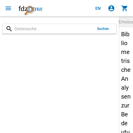
menu
account_circle
shopping_cart
EN
Erheb
search
Suchen
Bib
lio
me
tris
che
An
aly
sen
zur
Be
de
utu