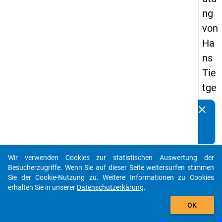
ng
von
Ha
ns
Tie
tge
ns
clear
Kennen Sie Publikationen, die auf Basis unserer
für
Datenpakete entstanden sind? Dann teilen Sie uns diese
die
bitte mit...
Er
Wir verwenden Cookies zur statistischen Auswertung der
wa
auto_stories
Besucherzugriffe. Wenn Sie auf dieser Seite weitersurfen stimmen
chs
Sie der Cookie-Nutzung zu. Weitere Informationen zu Cookies
erhalten Sie in unserer
Datenschutzerkärung
.
en
add_shopping_cart
en
OK
bild