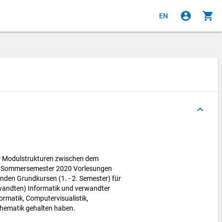
account_circle
shopping_cart
EN
keyboard_arrow_up
er Modulstrukturen zwischen dem
 Sommersemester 2020 Vorlesungen
den Grundkursen (1. - 2. Semester) für
wandten) Informatik und verwandter
rmatik, Computervisualistik,
hematik gehalten haben.