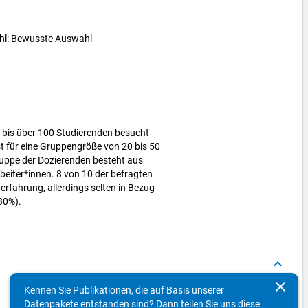
ahl: Bewusste Auswahl
 bis über 100 Studierenden besucht
 für eine Gruppengröße von 20 bis 50
uppe der Dozierenden besteht aus
beiter*innen. 8 von 10 der befragten
erfahrung, allerdings selten in Bezug
30%).
keyboard_arrow_up
clear
Kennen Sie Publikationen, die auf Basis unserer
Konzepte
Datenpakete entstanden sind? Dann teilen Sie uns diese