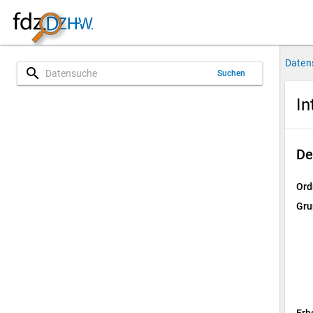
Daten
search
Suchen
In
De
Ord
Gru