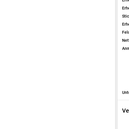
Erh
Erh
Sti
Erh
Fel
Net
Anm
Unt
Ve
I