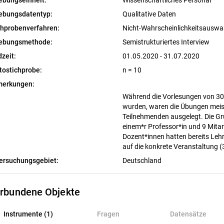
ebungseinheit:
Wissenschaftliches Personal
ebungsdatentyp:
Qualitative Daten
chprobenverfahren:
Nicht-Wahrscheinlichkeitsausw
ebungsmethode:
Semistrukturiertes Interview
dzeit:
01.05.2020 - 31.07.2020
tostichprobe:
n = 10
erkungen:
Während die Vorlesungen von 30
wurden, waren die Übungen meist
Teilnehmenden ausgelegt. Die Gr
einem*r Professor*in und 9 Mitar
Dozent*innen hatten bereits Lehr
auf die konkrete Veranstaltung (
ersuchungsgebiet:
Deutschland
rbundene Objekte
nstrumente (1)
Instrumente (1)
Fragen
Datensätze