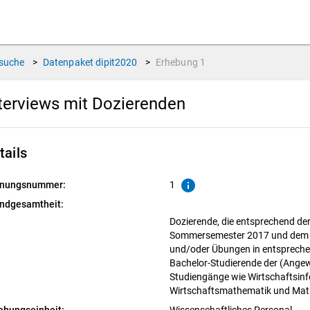
suche
>
Datenpaket
dipit2020
>
Erhebung
1
terviews mit Dozierenden
tails
info
nungsnummer:
1
ndgesamtheit:
Dozierende, die entsprechend d
Sommersemester 2017 und dem
und/oder Übungen in entsprechen
Bachelor-Studierende der (Ange
Studiengänge wie Wirtschaftsinfo
Wirtschaftsmathematik und Mat