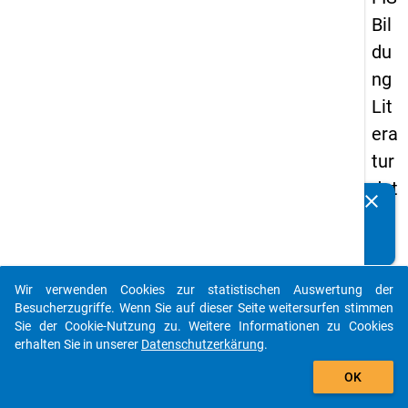
Bil
du
ng
Lit
era
tur
dat
clear
Kennen Sie Publikationen, die auf Basis unserer
en
Datenpakete entstanden sind? Dann teilen Sie uns diese
ba
bitte mit...
nk
Wir verwenden Cookies zur statistischen Auswertung der
auto_stories
Besucherzugriffe. Wenn Sie auf dieser Seite weitersurfen stimmen
keybo
Details
Sie der Cookie-Nutzung zu. Weitere Informationen zu Cookies
erhalten Sie in unserer
Datenschutzerkärung
.
Ordnu
add_shopping_cart
1
OK
info