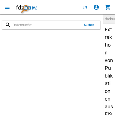
menu
account_circle
shopping_cart
EN
Erheb
search
Suchen
Ext
rak
tio
n
von
Pu
blik
ati
on
en
aus
FIS