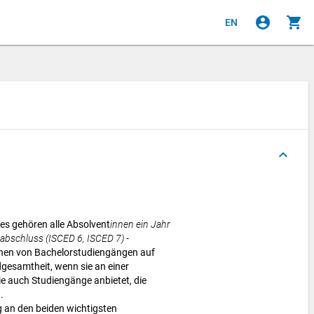
account_circle
shopping_cart
EN
keyboard_arrow_up
s gehören alle Absolvent
innen ein Jahr
abschluss (ISCED 6, ISCED 7) -
nen von Bachelorstudiengängen auf
gesamtheit, wenn sie an einer
e auch Studiengänge anbietet, die
.
g an den beiden wichtigsten