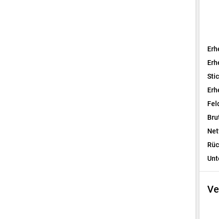
Erh
Erh
Sti
Erh
Fel
Bru
Net
Rüc
Unt
Ve
I