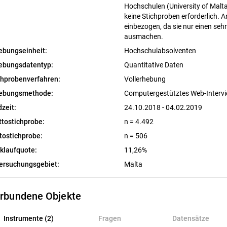
Hochschulen (University of Mal
keine Stichproben erforderlich. 
einbezogen, da sie nur einen sehr
ausmachen.
ebungseinheit:
Hochschulabsolventen
ebungsdatentyp:
Quantitative Daten
chprobenverfahren:
Vollerhebung
ebungsmethode:
Computergestütztes Web-Interv
dzeit:
24.10.2018 - 04.02.2019
ttostichprobe:
n = 4.492
tostichprobe:
n = 506
klaufquote:
11,26%
ersuchungsgebiet:
Malta
rbundene Objekte
nstrumente (2)
Instrumente (2)
Fragen
Datensätze