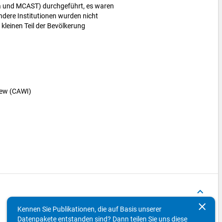
ta und MCAST) durchgeführt, es waren
Andere Institutionen wurden nicht
 kleinen Teil der Bevölkerung
iew (CAWI)
keyboard_arrow_up
clear
Kennen Sie Publikationen, die auf Basis unserer
Variablen
Konzepte
Datenpakete entstanden sind? Dann teilen Sie uns diese