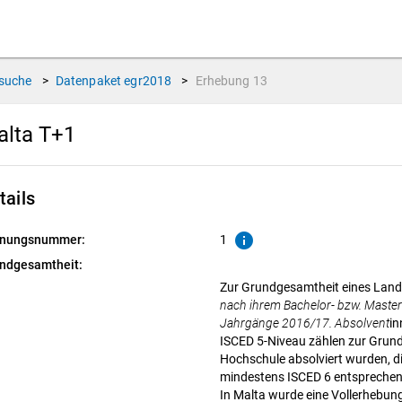
suche
>
Datenpaket
egr2018
>
Erhebung
13
alta T+1
tails
info
nungsnummer:
1
ndgesamtheit:
Zur Grundgesamtheit eines Lande
nach ihrem Bachelor- bzw. Master
Jahrgänge 2016/17. Absolvent
in
ISCED 5-Niveau zählen zur Grund
Hochschule absolviert wurden, di
mindestens ISCED 6 entsprechen
In Malta wurde eine Vollerhebun